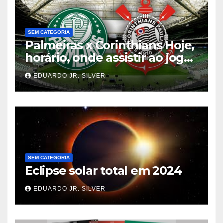
SEM CATEGORIA
Palmeiras x Corinthians Hoje,
horário, onde assistir ao jogo
do Brasileirão
EDUARDO JR. SILVER
SEM CATEGORIA
Eclipse solar total em 2024
EDUARDO JR. SILVER