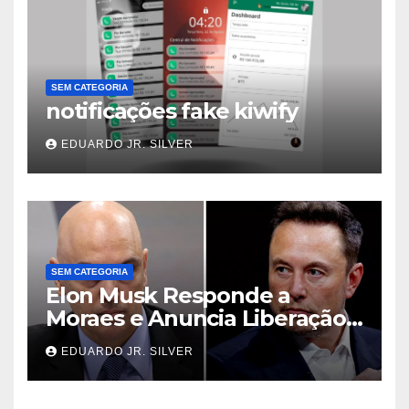
SEM CATEGORIA
notificações fake kiwify
EDUARDO JR. SILVER
SEM CATEGORIA
Elon Musk Responde a
Moraes e Anuncia Liberação
de Contas no X Bloqueadas
EDUARDO JR. SILVER
por Decisões Judiciais