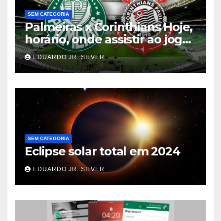
SEM CATEGORIA
Palmeiras x Corinthians Hoje,
horário, onde assistir ao jogo
do Brasileirão
EDUARDO JR. SILVER
SEM CATEGORIA
Eclipse solar total em 2024
EDUARDO JR. SILVER