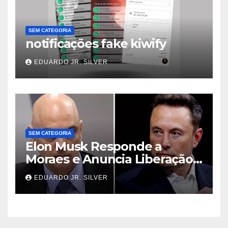
SEM CATEGORIA
notificações fake kiwify
EDUARDO JR. SILVER
SEM CATEGORIA
Elon Musk Responde a
Moraes e Anuncia Liberação
de Contas no X Bloqueadas
EDUARDO JR. SILVER
por Decisões Judiciais