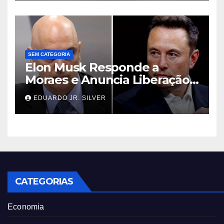
SEM CATEGORIA
Elon Musk Responde a
Moraes e Anuncia Liberação
de Contas no X Bloqueadas
EDUARDO JR. SILVER
por Decisões Judiciais
CATEGORIAS
Economia