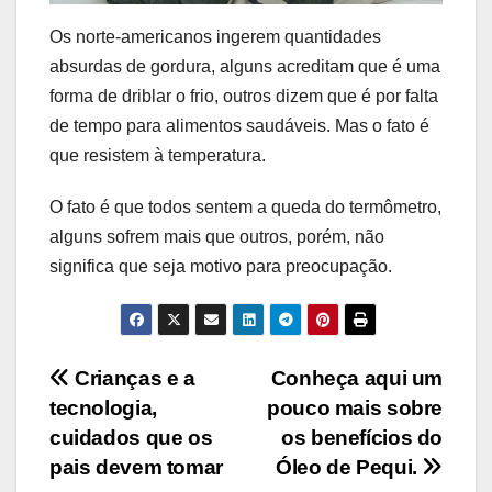
Os norte-americanos ingerem quantidades
absurdas de gordura, alguns acreditam que é uma
forma de driblar o frio, outros dizem que é por falta
de tempo para alimentos saudáveis. Mas o fato é
que resistem à temperatura.
O fato é que todos sentem a queda do termômetro,
alguns sofrem mais que outros, porém, não
significa que seja motivo para preocupação.
Navegação
Crianças e a
Conheça aqui um
tecnologia,
pouco mais sobre
de
cuidados que os
os benefícios do
Post
pais devem tomar
Óleo de Pequi.